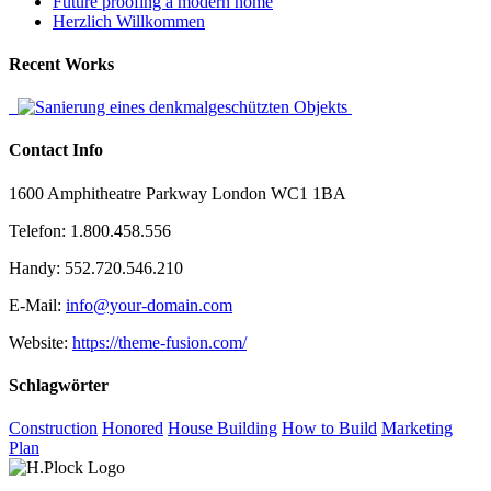
Future proofing a modern home
Herzlich Willkommen
Recent Works
Contact Info
1600 Amphitheatre Parkway London WC1 1BA
Telefon: 1.800.458.556
Handy: 552.720.546.210
E-Mail:
info@your-domain.com
Website:
https://theme-fusion.com/
Schlagwörter
Construction
Honored
House Building
How to Build
Marketing
Plan